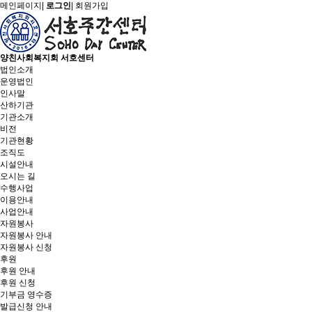
메인페이지
|
로그인
|
회원가입
양친사회복지회 서호센터
법인소개
운영법인
인사말
산하기관
기관소개
비전
기관현황
조직도
시설안내
오시는 길
수행사업
이용안내
사업안내
자원봉사
자원봉사 안내
자원봉사 신청
후원
후원 안내
후원 신청
기부금 영수증
발급신청 안내