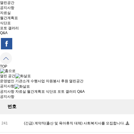
열린공간
공지사항
자료실
월간계획표
식단표
포토 갤러리
Q&A
TOP
열린 공간
운영법인
기관소개
수행사업
자원봉사
후원
열린공간
공지사항
공지사항
자료실
월간계획표
식단표
포토 갤러리
Q&A
공지사항
번호
241
(긴급) 계약직(출산 및 육아휴직 대체) 사회복지사를 모집합니다.