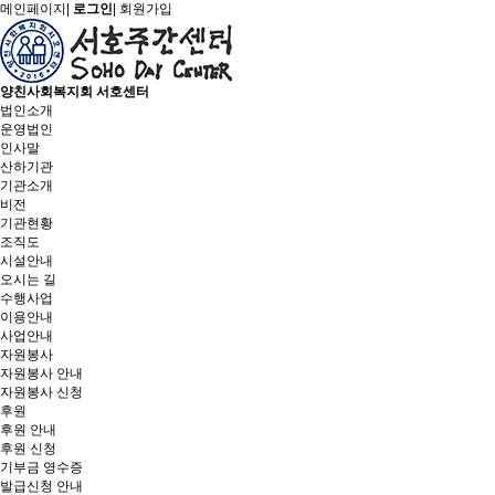
메인페이지
|
로그인
|
회원가입
양친사회복지회 서호센터
법인소개
운영법인
인사말
산하기관
기관소개
비전
기관현황
조직도
시설안내
오시는 길
수행사업
이용안내
사업안내
자원봉사
자원봉사 안내
자원봉사 신청
후원
후원 안내
후원 신청
기부금 영수증
발급신청 안내